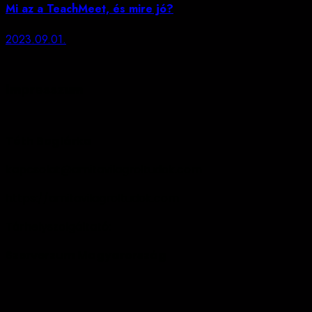
Mi az a TeachMeet, és mire jó?
2023.09.01.
Impresszum
Tóth Boglárka
kapcsolat@amitavilagroltudok.com
https://amitavilagroltudok.com
Tárhelyszolgáltató:
Szerverzum Magyarország