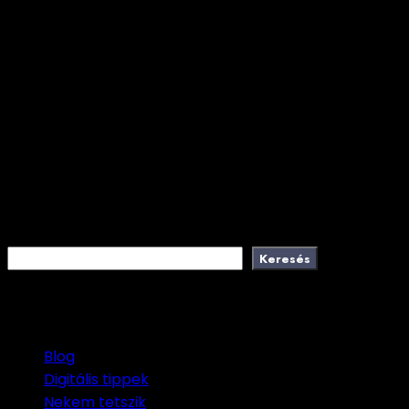
döntéseink.”
J.K. Rowling
Rólam
Csatlakozz
Keresés
Keresés
Keresés
Kategóriák
Blog
Digitális tippek
Nekem tetszik