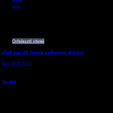
Home
alvás
alvás
Önfejlesztő ötletek
Aludj egy jót! Tippek a pihentető alváshoz
Bogi
2023.09.01.
Álmatlanul forgolódsz éjszaka? Fáradtabban ébredsz,
mint ahogy lefeküdtél? Ismerős,...
Tovább
Szerencsesüti
„Nem a képességeink mutatják meg, kik vagyunk, hanem a