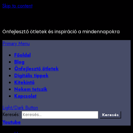
Skip to content
Önfejlesztő ötletek és inspiráció a mindennapokra
Primary Menu
Főoldal
Blog
Önfejlesztő ötletek
Digitális tippek
Kitekintő
Nekem tetszik
Kapcsolat
Light/Dark Button
Keresés:
Youtube