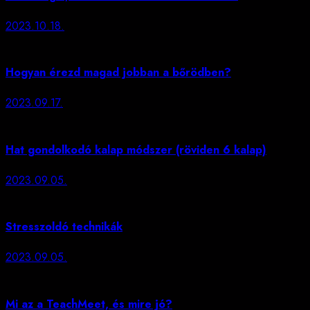
2023.10.18.
Hogyan érezd magad jobban a bőrödben?
2023.09.17.
Hat gondolkodó kalap módszer (röviden 6 kalap)
2023.09.05.
Stresszoldó technikák
2023.09.05.
Mi az a TeachMeet, és mire jó?