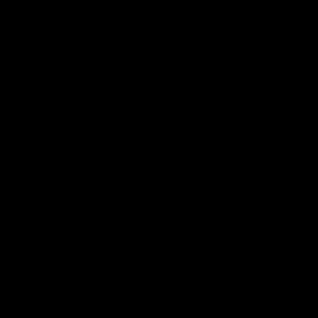
..
z egyik „mese” véget ér, és máris kezdődik a másik. Alig van szus