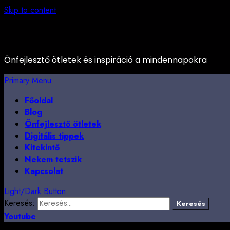
Skip to content
Önfejlesztő ötletek és inspiráció a mindennapokra
Primary Menu
Főoldal
Blog
Önfejlesztő ötletek
Digitális tippek
Kitekintő
Nekem tetszik
Kapcsolat
Light/Dark Button
Keresés:
Youtube