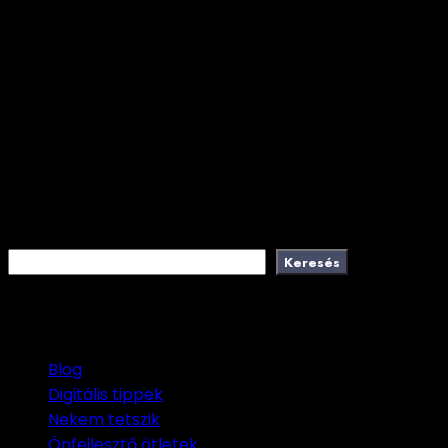
Rólam
Csatlakozz
Keresés
Keresés
Keresés
Kategóriák
Blog
Digitális tippek
Nekem tetszik
Önfejlesztő ötletek