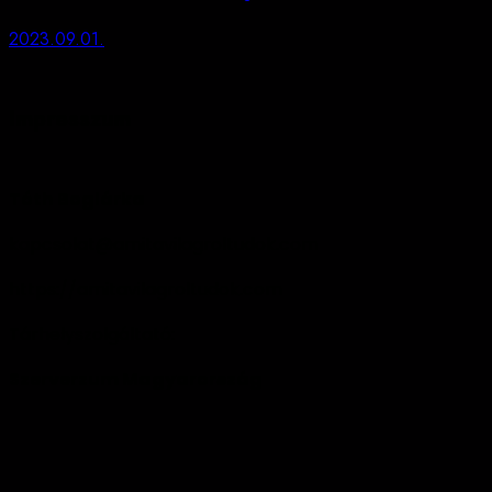
2023.09.01.
Impresszum
Tóth Boglárka
kapcsolat@amitavilagroltudok.com
https://amitavilagroltudok.com
Tárhelyszolgáltató:
Szerverzum Magyarország