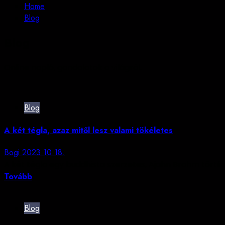
Home
Blog
Blog
Online napló, gondolatok a világról.
Blog
A két tégla, azaz mitől lesz valami tökéletes
Bogi
2023.10.18.
A két tégla egy buddhista szerzetes, Ajahn Brahm történ
Tovább
Blog