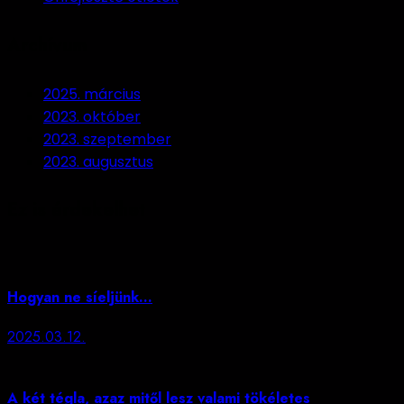
Archívum
2025. március
2023. október
2023. szeptember
2023. augusztus
Ez is érdekelhet
Hogyan ne síeljünk…
2025.03.12.
A két tégla, azaz mitől lesz valami tökéletes