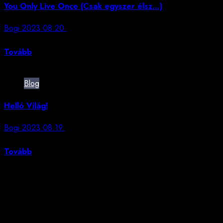
You Only Live Once (Csak egyszer élsz…)
Bogi
2023.08.20.
Pár napja betöltöttem a 40-et… el sem hiszem. Ha...
Tovább
Blog
Helló Világ!
Bogi
2023.08.19.
„Ez az első bejegyzés lehet akár módosítani, akár törölni,.
Tovább
Szerencsesüti
„Pedig akár szeretjük, akár nem, az élet pontosan így működik. A
akarunk lekésni saját életünkről.”
Boldizsár Ildikó