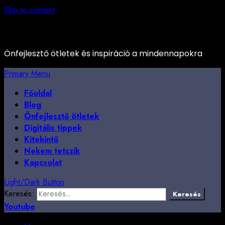
Skip to content
Önfejlesztő ötletek és inspiráció a mindennapokra
Primary Menu
Főoldal
Blog
Önfejlesztő ötletek
Digitális tippek
Kitekintő
Nekem tetszik
Kapcsolat
Light/Dark Button
Keresés:
Youtube