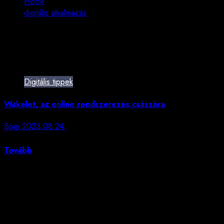
Home
digitális alkalmazás
digitális alkalmazás
Digitális tippek
Wakelet, az online rendszerezés császára
Bogi
2023.08.24.
Túl sok a link, és sosem találod, amit keresel...
Tovább
Szerencsesüti
„…Néha ok nélkül szomorú leszel. Tudd, hogy ez jó. Akik
mélyen éreznek, gyakran szomorúak. Fátyolfelhő borítja a