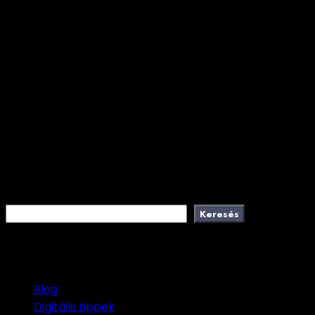
lelküket. Néha sűrű viharfelhő. De mindig átsüt mögüle a
nap."
Müller Péter
Rólam
Csatlakozz
Keresés
Keresés
Keresés
Kategóriák
Blog
Digitális tippek