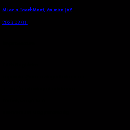
Mi az a TeachMeet, és mire jó?
2023.09.01.
Impresszum
Tóth Boglárka
kapcsolat@amitavilagroltudok.com
https://amitavilagroltudok.com
Tárhelyszolgáltató:
Szerverzum Magyarország