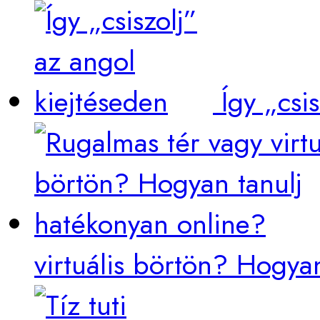
Így „csi
virtuális börtön? Hogya